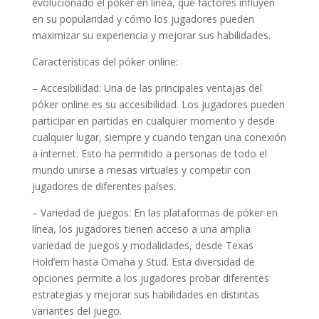
evolucionado el póker en línea, qué factores influyen
en su popularidad y cómo los jugadores pueden
maximizar su experiencia y mejorar sus habilidades.
Características del póker online:
– Accesibilidad: Una de las principales ventajas del
póker online es su accesibilidad. Los jugadores pueden
participar en partidas en cualquier momento y desde
cualquier lugar, siempre y cuando tengan una conexión
a internet. Esto ha permitido a personas de todo el
mundo unirse a mesas virtuales y competir con
jugadores de diferentes países.
– Variedad de juegos: En las plataformas de póker en
línea, los jugadores tienen acceso a una amplia
variedad de juegos y modalidades, desde Texas
Hold’em hasta Omaha y Stud. Esta diversidad de
opciones permite a los jugadores probar diferentes
estrategias y mejorar sus habilidades en distintas
variantes del juego.