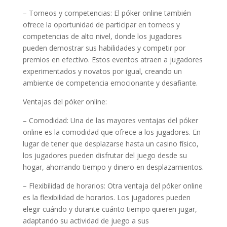
– Torneos y competencias: El póker online también
ofrece la oportunidad de participar en torneos y
competencias de alto nivel, donde los jugadores
pueden demostrar sus habilidades y competir por
premios en efectivo. Estos eventos atraen a jugadores
experimentados y novatos por igual, creando un
ambiente de competencia emocionante y desafiante.
Ventajas del póker online:
– Comodidad: Una de las mayores ventajas del póker
online es la comodidad que ofrece a los jugadores. En
lugar de tener que desplazarse hasta un casino físico,
los jugadores pueden disfrutar del juego desde su
hogar, ahorrando tiempo y dinero en desplazamientos.
– Flexibilidad de horarios: Otra ventaja del póker online
es la flexibilidad de horarios. Los jugadores pueden
elegir cuándo y durante cuánto tiempo quieren jugar,
adaptando su actividad de juego a sus