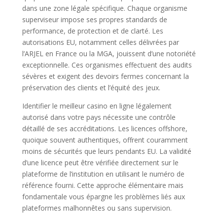
dans une zone légale spécifique. Chaque organisme
superviseur impose ses propres standards de
performance, de protection et de clarté. Les
autorisations EU, notamment celles délivrées par
l’ARJEL en France ou la MGA, jouissent d’une notoriété
exceptionnelle. Ces organismes effectuent des audits
sévères et exigent des devoirs fermes concernant la
préservation des clients et l’équité des jeux.
Identifier le meilleur casino en ligne légalement
autorisé dans votre pays nécessite une contrôle
détaillé de ses accréditations. Les licences offshore,
quoique souvent authentiques, offrent couramment
moins de sécurités que leurs pendants EU. La validité
d’une licence peut être vérifiée directement sur le
plateforme de l’institution en utilisant le numéro de
référence fourni. Cette approche élémentaire mais
fondamentale vous épargne les problèmes liés aux
plateformes malhonnêtes ou sans supervision.