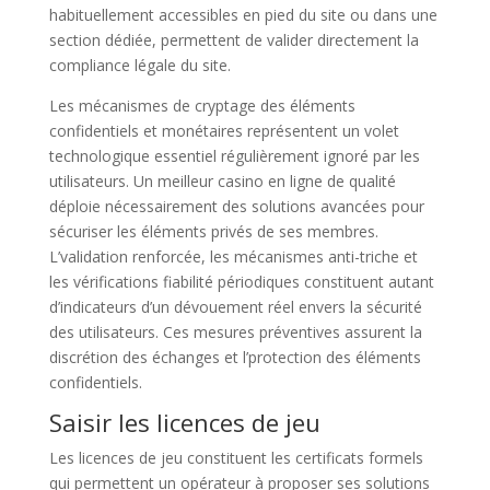
habituellement accessibles en pied du site ou dans une
section dédiée, permettent de valider directement la
compliance légale du site.
Les mécanismes de cryptage des éléments
confidentiels et monétaires représentent un volet
technologique essentiel régulièrement ignoré par les
utilisateurs. Un meilleur casino en ligne de qualité
déploie nécessairement des solutions avancées pour
sécuriser les éléments privés de ses membres.
L’validation renforcée, les mécanismes anti-triche et
les vérifications fiabilité périodiques constituent autant
d’indicateurs d’un dévouement réel envers la sécurité
des utilisateurs. Ces mesures préventives assurent la
discrétion des échanges et l’protection des éléments
confidentiels.
Saisir les licences de jeu
Les licences de jeu constituent les certificats formels
qui permettent un opérateur à proposer ses solutions