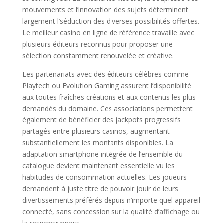
mouvements et l’innovation des sujets déterminent
largement l’séduction des diverses possibilités offertes.
Le meilleur casino en ligne de référence travaille avec
plusieurs éditeurs reconnus pour proposer une
sélection constamment renouvelée et créative.
Les partenariats avec des éditeurs célèbres comme
Playtech ou Evolution Gaming assurent l’disponibilité
aux toutes fraîches créations et aux contenus les plus
demandés du domaine. Ces associations permettent
également de bénéficier des jackpots progressifs
partagés entre plusieurs casinos, augmentant
substantiellement les montants disponibles. La
adaptation smartphone intégrée de l’ensemble du
catalogue devient maintenant essentielle vu les
habitudes de consommation actuelles. Les joueurs
demandent à juste titre de pouvoir jouir de leurs
divertissements préférés depuis n’importe quel appareil
connecté, sans concession sur la qualité d’affichage ou
la responsiveness.