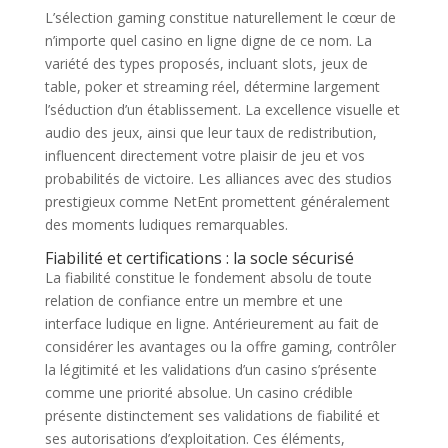
L’sélection gaming constitue naturellement le cœur de
n’importe quel casino en ligne digne de ce nom. La
variété des types proposés, incluant slots, jeux de
table, poker et streaming réel, détermine largement
l’séduction d’un établissement. La excellence visuelle et
audio des jeux, ainsi que leur taux de redistribution,
influencent directement votre plaisir de jeu et vos
probabilités de victoire. Les alliances avec des studios
prestigieux comme NetEnt promettent généralement
des moments ludiques remarquables.
Fiabilité et certifications : la socle sécurisé
La fiabilité constitue le fondement absolu de toute
relation de confiance entre un membre et une
interface ludique en ligne. Antérieurement au fait de
considérer les avantages ou la offre gaming, contrôler
la légitimité et les validations d’un casino s’présente
comme une priorité absolue. Un casino crédible
présente distinctement ses validations de fiabilité et
ses autorisations d’exploitation. Ces éléments,