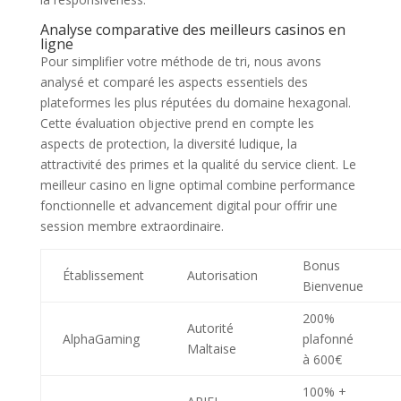
Analyse comparative des meilleurs casinos en
ligne
Pour simplifier votre méthode de tri, nous avons
analysé et comparé les aspects essentiels des
plateformes les plus réputées du domaine hexagonal.
Cette évaluation objective prend en compte les
aspects de protection, la diversité ludique, la
attractivité des primes et la qualité du service client. Le
meilleur casino en ligne optimal combine performance
fonctionnelle et advancement digital pour offrir une
session membre extraordinaire.
Bonus
Établissement
Autorisation
Bienvenue
200%
Autorité
AlphaGaming
plafonné
Maltaise
à 600€
100% +