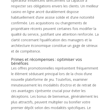
opérateur influencent directement sa capacité à
respecter ses obligations envers les clients. Un meilleur
casino en ligne ancré durablement dispose
habituellement d’une assise solide et d’une notoriété
confirmée. Les acquisitions ou changements de
propriétaire récents peuvent certaines fois modifier la
qualité du service, justifiant une attention renforcée. La
clarté concernant l’qualification des managers et la
architecture économique constitue un gage de sérieux
et de compétence.
Primes et récompenses : optimiser vos
bénéfices
Les offres promotionnelles représentent fréquemment
le élément séduisant principal lors de la choix d’une
nouvelle plateforme de jeu. Toutefois, examiner
minutieusement les modalités d’octroi et de retrait de
ces avantages s’présente crucial pour éviter les
déceptions. Les bonus de bienvenue, généralement les
plus attractifs, peuvent multiplier ou bonifier votre
premier dépôt selon des modalités spécifiques. Le